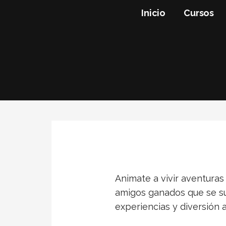
Saltar
Inicio
Cursos
al
PlayBuceo
contenido
Animate a vivir aventura
amigos ganados que se su
experiencias y diversión 