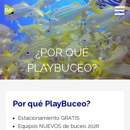
Saltar
al
contenido
PlayBuceo
¿POR QUÉ
PLAYBUCEO?
Por qué PlayBuceo?
Estacionamiento GRATIS
Equipos NUEVOS de buceo 2026